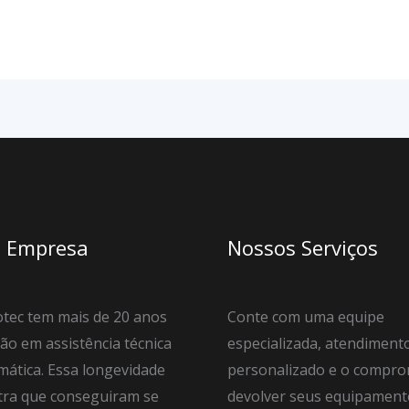
 Empresa
Nossos Serviços
tec tem mais de 20 anos
Conte com uma equipe
ão em assistência técnica
especializada, atendiment
mática. Essa longevidade
personalizado e o compro
ra que conseguiram se
devolver seus equipament