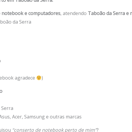
rto em Taboão da Serra.
e notebook e computadores
, atendendo
Taboão da Serra e 
boão da Serra
o
tebook agradece
)
o
 Serra
 Asus, Acer, Samsung e outras marcas
uisou
“conserto de notebook perto de mim”
?