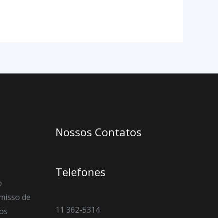
Nossos Contatos
Telefones
o
misso de
11 362-5314
os