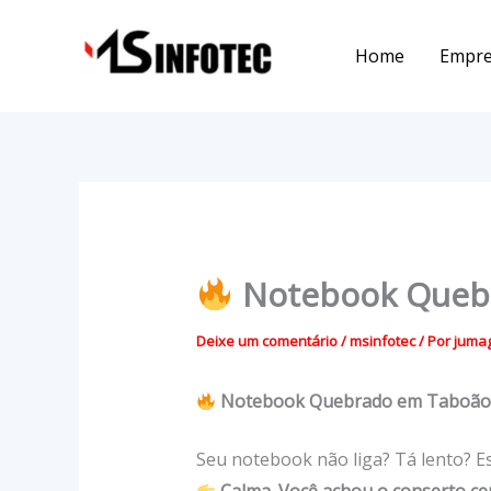
Ir
para
Home
Empr
o
conteúdo
Notebook Quebr
Deixe um comentário
/
msinfotec
/ Por
juma
Notebook Quebrado em Taboão d
Seu notebook não liga? Tá lento? E