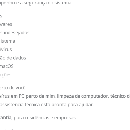
mpenho e a segurança do sistema.
s
lwares
s indesejados
sistema
ivírus
ção de dados
 macOS
ecções
erto de você
vírus em PC perto de mim
,
limpeza de computador
,
técnico 
 assistência técnica está pronta para ajudar.
rantia
, para residências e empresas.