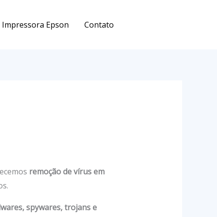
Impressora Epson
Contato
erecemos
remoção de vírus em
os.
lwares, spywares, trojans e