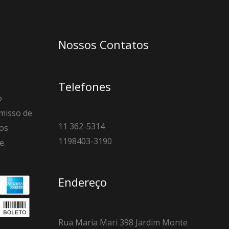
Nossos Contatos
Telefones
o
misso de
11 362-5314
os
1198403-3190
e.
Endereço
Rua Maria Mari 398 Jardim Monte