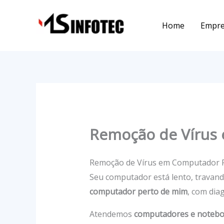
Ir
para
Home
Empr
o
conteúdo
Remoção de Vírus
Remoção de Vírus em Computador 
Seu computador está lento, travan
computador perto de mim
, com dia
Atendemos
computadores e noteb