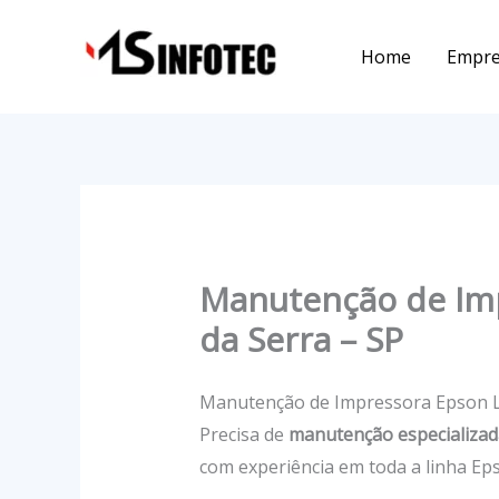
Ir
para
Home
Empr
o
conteúdo
Manutenção de Imp
da Serra – SP
Manutenção de Impressora Epson L
Precisa de
manutenção especializad
com experiência em toda a linha E