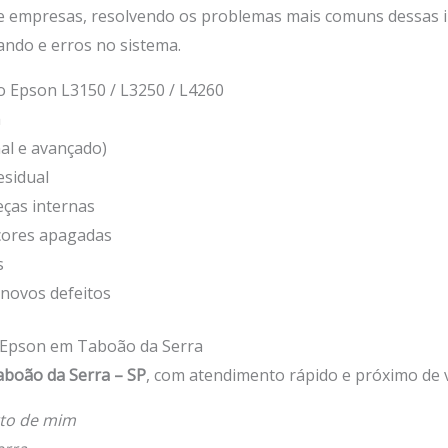
s e empresas, resolvendo os problemas mais comuns dessas 
ando e erros no sistema.
 Epson L3150 / L3250 / L4260
a
al e avançado)
esidual
ças internas
 cores apagadas
s
novos defeitos
a Epson em Taboão da Serra
boão da Serra – SP
, com atendimento rápido e próximo de v
to de mim