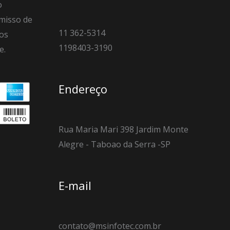
o
misso de
11 362-5314
os
1198403-3190
e.
Endereço
Rua Maria Mari 398 Jardim Monte
Alegre - Taboao da Serra -SP
E-mail
contato@msinfotec.com.br