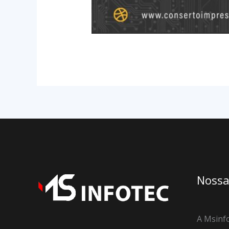
Nossa
A Msinfo