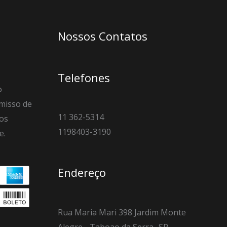
Nossos Contatos
Telefones
o
misso de
11 362-5314
os
1198403-3190
e.
Endereço
Rua Maria Mari 398 Jardim Monte